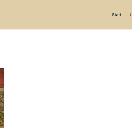
Start
U