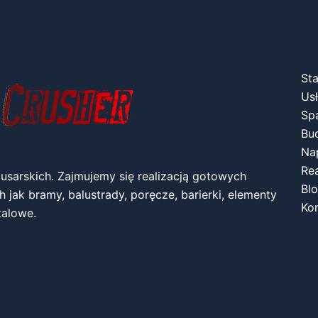
Sta
Usł
Spa
Bu
Na
Rea
lusarskich. Zajmujemy się realizacją gotowych
Bl
 jak bramy, balustrady, poręcze, barierki, elementy
Ko
talowe.