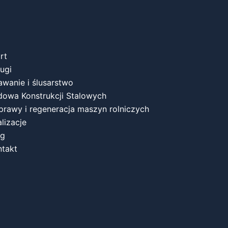
rt
ugi
wanie i ślusarstwo
dowa Konstrukcji Stalowych
prawy i regeneracja maszyn rolniczych
lizacje
og
ntakt