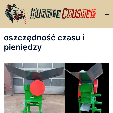
Przejdź
do
Men
treści
prze
oszczędność czasu i
pieniędzy