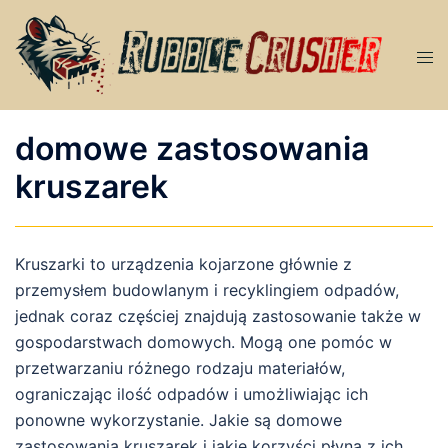
Przejdź
do
Men
treści
prze
domowe zastosowania
kruszarek
Kruszarki to urządzenia kojarzone głównie z
przemysłem budowlanym i recyklingiem odpadów,
jednak coraz częściej znajdują zastosowanie także w
gospodarstwach domowych. Mogą one pomóc w
przetwarzaniu różnego rodzaju materiałów,
ograniczając ilość odpadów i umożliwiając ich
ponowne wykorzystanie. Jakie są domowe
zastosowania kruszarek i jakie korzyści płyną z ich